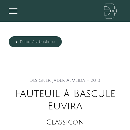
Passer
au
contenu
Retour à la boutique
Designer Jader Almeida – 2013
Fauteuil à Bascule
Euvira
Classicon