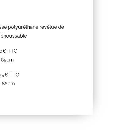
sse polyuréthane revêtue de
 déhoussable
040€ TTC
H 85cm
1279€ TTC
 H 86cm