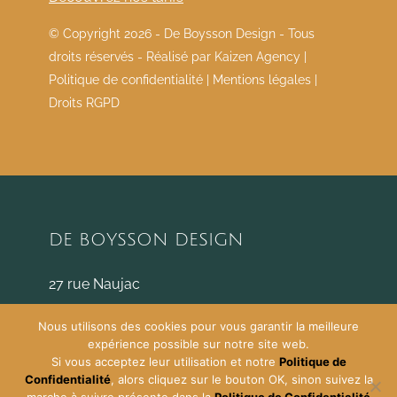
© Copyright
2026 - De Boysson Design - Tous
droits réservés - Réalisé par
Kaizen Agency
|
Politique de confidentialité
|
Mentions légales
|
Droits RGPD
DE BOYSSON DESIGN
27 rue Naujac
33000 Bordeaux
Nous utilisons des cookies pour vous garantir la meilleure
c.deboysson@deboyssondesign.com
expérience possible sur notre site web.
06.22.19.94.24
Si vous acceptez leur utilisation et notre
Politique de
Confidentialité
, alors cliquez sur le bouton OK, sinon suivez la