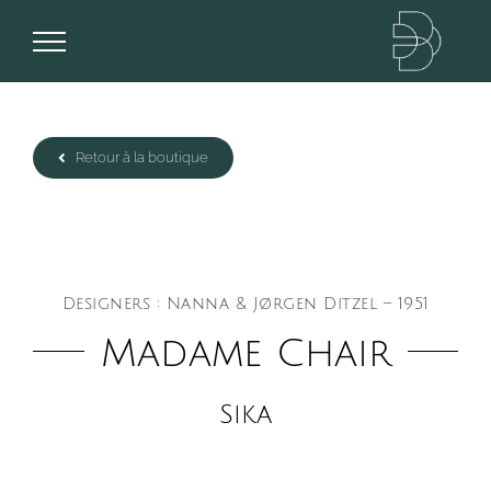
Passer
au
contenu
Retour à la boutique
Designers : Nanna & Jørgen Ditzel – 1951
Madame Chair
Sika