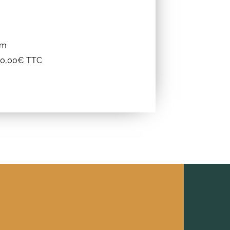
cm
650,00€ TTC