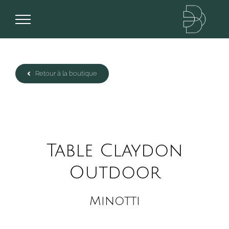
Passer
au
contenu
Retour à la boutique
Table Claydon
Outdoor
Minotti